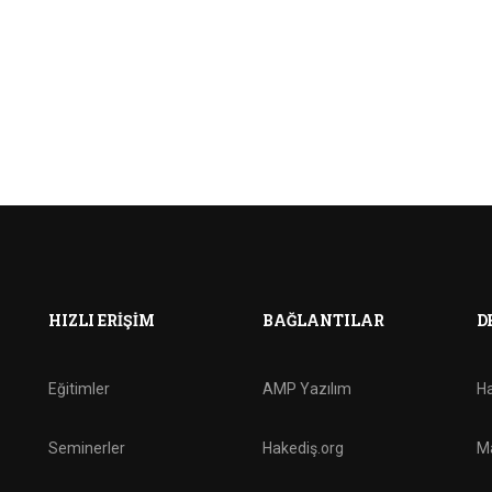
HIZLI ERIŞIM
BAĞLANTILAR
D
Eğitimler
AMP Yazılım
Ha
Seminerler
Hakediş.org
Ma