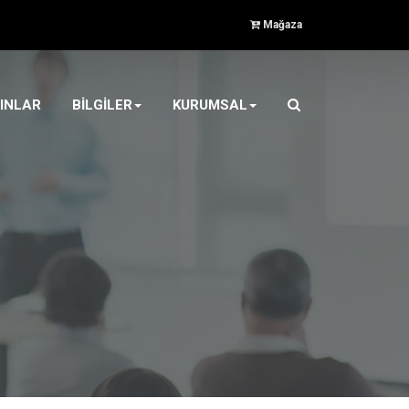
Mağaza
INLAR
BİLGİLER
KURUMSAL