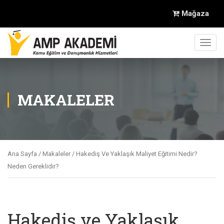
Mağaza
Toggl
navig
MAKALELER
Ana Sayfa
/
Makaleler
/ Hakediş Ve Yaklaşık Maliyet Eğitimi Nedir?
Neden Gereklidir?
Hakediş ve Yaklaşık